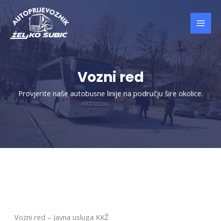
Skip
to
content
Vozni red
Provjerite naše autobusne linije na području šire okolice.
Vozni red – Javna usluga KKŽ