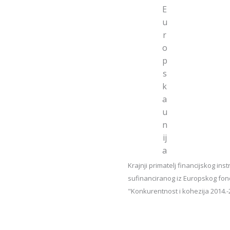
E
u
r
o
p
s
k
a
u
n
ij
a
Krajnji primatelj financijskog i
sufinanciranog iz Europskog fon
"Konkurentnost i kohezija 2014.-