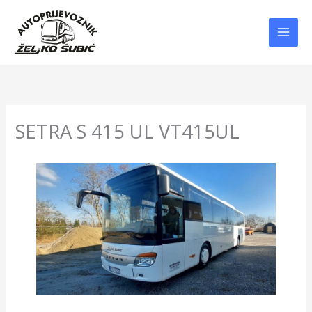
Skip
to
content
SETRA S 415 UL VT415UL