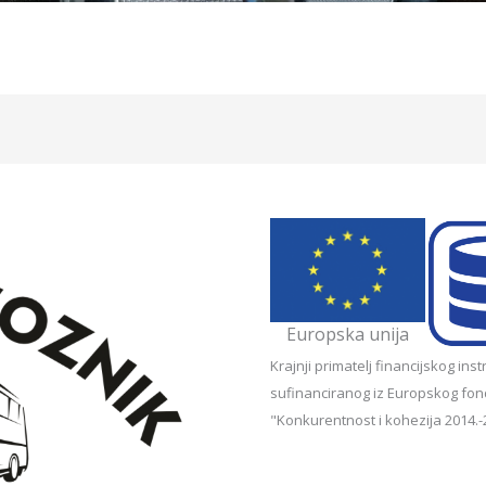
Europska unija
Krajnji primatelj financijskog i
sufinanciranog iz Europskog fon
"Konkurentnost i kohezija 2014.-