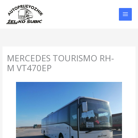
Skip
to
content
MERCEDES TOURISMO RH-
M VT470EP