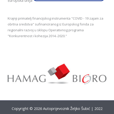
Europska unija
Krajnji primatelj financijskog instrumenta "COVID - 19 zajam za
obrtna sredstva" sufinanciranog iz Europskog fonda za
regionalni razvoj u sklopu Operativnog programa
"Konkurentnost i kohezija 2014.-2020."
Copyright © 2026 Autoprijevoznik Željko Šubić | 2022