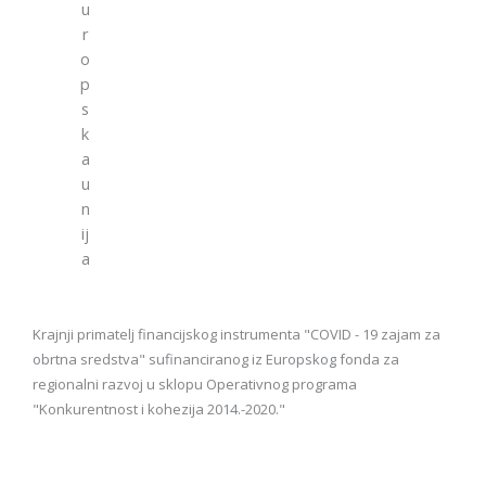
u
r
o
p
s
k
a
u
n
ij
a
Krajnji primatelj financijskog instrumenta "COVID - 19 zajam za
obrtna sredstva" sufinanciranog iz Europskog fonda za
regionalni razvoj u sklopu Operativnog programa
"Konkurentnost i kohezija 2014.-2020."